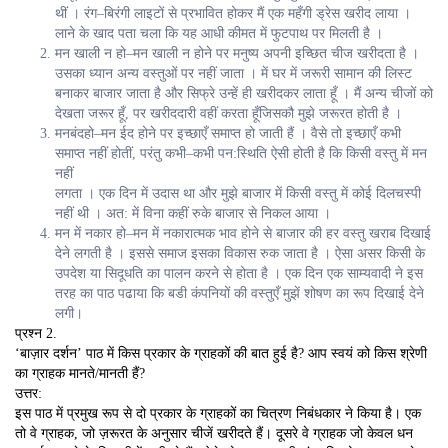
थीं । रंग
–
बिरंगी लाइटों से प्रभावित होकर मैं एक महँगी ड्रेस खरीद लाया ।
लाने के खाद पता चला
कि यह आधी कीमत में फुटपाथ पर मिलती है ।
मन खाली न हो
–
मन खाली न होने पर मनुष्य अपनी इच्छित चीज खरीदता है ।
उसका ध्यान अन्य वस्तुओं पर
नहीं जाता । में घर में जरूरी सामान की लिस्ट
बनाकर बाजार जाता है और सिफ्रे उन्हें ही खरीदकर लाता हूँ । मैं
अन्य चीजों को
देखता जरूर हूँ
,
पर खरीददारी वहीं करता हूँजिसकौ मुझे जरूरत होती है ।
मनबंदहो
–
मन ईद होने पर इच्छाएँ समाप्त हो जाती हैं । वैसे तो इच्छाएँ कभी
समाप्त नहीं होतीं
,
परंतु कभी
–
कभी
पन
:
स्थिति ऐसी होती है कि किसी वस्तु में मन
नहीं
लगता । एक दिन में उदास था और मुझे बाजार में किसी
वस्तु में कोई दिलचस्पी
नहीं थी । अत
:
में विना कहीं रुके बाजार से निकल आया ।
मन में नकार हो
–
मन में नकारात्मक भाव होने से बाजार की हर वस्तु खराब दिखाई
देने लगती है । इससे समाज इस
का विकास रुक जाता है । ऐसा असर किसी के
उपदेश या सिदूधति का पालन करने से होता है । एक दिन एक
साम्यवादी ने इस
तरह का पाठ पढाया कि बडी कंपनियों की वस्तुएँ मुझें शोषण का रूप दिखाई देने
लगी।
प्रश्न 2.
‘बाज़ार दर्शन’ पाठ में किस प्रकार के ग्राहकों की बात हुई है? आप स्वयं को किस श्रेणी
का ग्राहक मानते/मानती हैं?
उत्तर:
इस पाठ में प्रमुख रूप से दो प्रकार के ग्राहकों का चित्रण निबंधकार ने किया है। एक
तो वे ग्राहक, जो ज़रूरत के अनुसार चीजें खरीदते हैं। दूसरे वे ग्राहक जो केवल धन