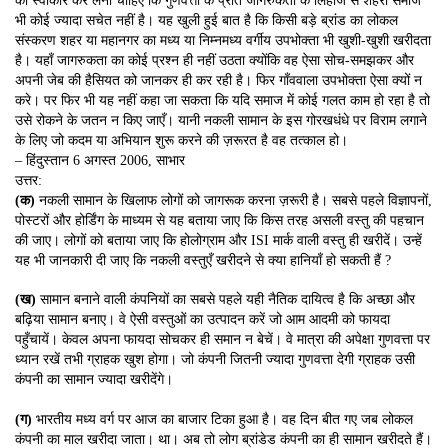
को स्वीकार कर लेना चाहिए कि गुणवत्ता के प्रति जागरुकता के लिहाज से शहरी समाज
भी कोई ज्यादा सचेत नहीं है। यह खुली हुई बात है कि किसी बड़े ब्रांड का लोकल
संस्करण शहर या महानगर का मध्य या निम्नमध्य वर्गीय उपभोक्ता भी खुशी-खुशी खरीदता
है। यहाँ जागरुकता का कोई प्रश्न ही नहीं उठता क्योंकि वह ऐसा सोच-समझकर और
अपनी जेब की हैसियत को जानकर ही कर रही है। फिर गाँववाला उपभोक्ता ऐसा क्यों न
करे। पर फिर भी यह नहीं कहा जा सकता कि यदि समाज में कोई गलत काम हो रहा है तो
उसे रोकने के जतन न किए जाएँ। यानी नकली सामान के इस गोरखधंधे पर विराम लगाने
के लिए जो कदम या अभियान शुरू करने की ज़रूरत है वह तत्काल हो।
– हिंदुस्तान 6 अगस्त 2006, साभार
उत्तर:
(क)
नकली सामान के खिलाफ लोगों को जागरूक करना ज़रूरी है। सबसे पहले विज्ञापनों,
पोस्टरों और होर्डिंग के माध्यम से यह बताया जाए कि किस तरह असली वस्तु की पहचान
की जाए। लोगों को बताया जाए कि होलोग्राम और ISI मार्क वाली वस्तु ही खरीदें। उन्हें
यह भी जानकारी दी जाए कि नकली वस्तुएँ खरीदने से क्या हानियाँ हो सकती हैं ?
(ख)
सामान बनाने वाली कंपनियों का सबसे पहले यही नैतिक दायित्व है कि अच्छा और
बढ़िया सामान बनाए। वे ऐसी वस्तुओं का उत्पादन करें जो आम आदमी को फायदा
पहुँचायें। केवल अपना फायदा सोचकर ही समान न बेचें। वे मात्रा की अपेक्षा गुणवत्ता पर
ध्यान रखें तभी ग्राहक खुश होगा। जो कंपनी जितनी ज्यादा गुणवत्ता देगी ग्राहक उसी
कंपनी का सामान ज्यादा खरीदेंगे।
(ग)
भारतीय मध्य वर्ग पर आज का बाजार टिका हुआ है। वह दिन बीत गए जब लोकल
कंपनी का माल खरीदा जाता। था। अब तो लोग ब्रांडेड कंपनी का ही सामान खरीदते हैं।