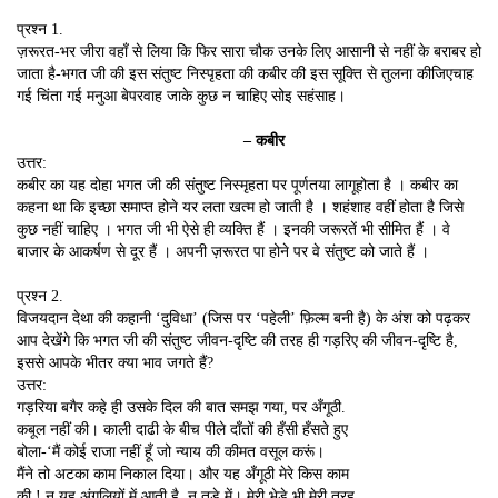
प्रश्न 1.
ज़रूरत-भर जीरा वहाँ से लिया कि फिर सारा चौक उनके लिए आसानी से नहीं के बराबर हो
जाता है-भगत जी की इस संतुष्ट निस्पृहता की कबीर की इस सूक्ति से तुलना कीजिएचाह
गई चिंता गई मनुआ बेपरवाह जाके कुछ न चाहिए सोइ सहंसाह।
– कबीर
उत्तर:
कबीर का यह दोहा भगत जी की संतुष्ट निस्मृहता पर पूर्णतया लागूहोता है । कबीर का
कहना था कि इच्छा समाप्त होने यर
लता खत्म हो जाती है । शहंशाह वहीं होता है जिसे
कुछ नहीं चाहिए । भगत जी भी ऐसे ही व्यक्ति हैं । इनकी जरूरतें भी
सीमित हैं । वे
बाजार के आकर्षण से दूर हैं । अपनी ज़रूरत पा होने पर वे संतुष्ट को जाते हैं ।
प्रश्न 2.
विजयदान देथा की कहानी ‘दुविधा’ (जिस पर ‘पहेली’ फ़िल्म बनी है) के अंश को पढ़कर
आप देखेंगे कि भगत जी की संतुष्ट जीवन-दृष्टि की तरह ही गड़रिए की जीवन-दृष्टि है,
इससे आपके भीतर क्या भाव जगते हैं?
उत्तर:
गड़रिया बगैर कहे ही उसके दिल की बात समझ गया, पर अँगूठी.
कबूल नहीं की। काली दाढी के बीच पीले दाँतों की हँसी हँसते हुए
बोला-‘मैं कोई राजा नहीं हूँ जो न्याय की कीमत वसूल करूं।
मैंने तो अटका काम निकाल दिया। और यह अँगूठी मेरे किस काम
की ! न यह अंगुलियों में आती है, न तड़े में। मेरी भेड़े भी मेरी तरह