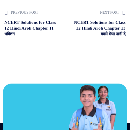
PREVIOUS POST
NEXT POST
NCERT Solutions for Class
NCERT Solutions for Class
12 Hindi Aroh Chapter 11
12 Hindi Aroh Chapter 13
भक्तिन
काले मेघा पानी दे
JOIN US
Join us and
achieve your
goals.