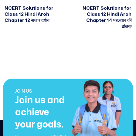
NCERT Solutions for
NCERT Solutions for
Class 12 Hindi Aroh
Class 12 Hindi Aroh
Chapter 12 बाजार दर्शन
Chapter 14 पहलवान की
ढोलक
JOIN US
Join us and
achieve
your goals.