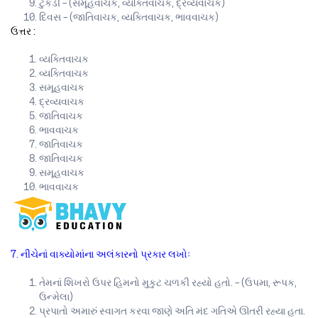
ટુકડી – (સમૂહવાચક, વ્યક્તિવાચક, દ્રવ્યવાચક)
દિવસ – (જાતિવાચક, વ્યક્તિવાચક, ભાવવાચક)
ઉત્તર :
વ્યક્તિવાચક
વ્યક્તિવાચક
સમૂહવાચક
દ્રવ્યવાચક
જાતિવાચક
ભાવવાચક
જાતિવાચક
જાતિવાચક
સમૂહવાચક
ભાવવાચક
7. નીચેનાં વાક્યોમાંના અલંકારનો પ્રકાર લખોઃ
તેમનાં શિખરો ઉપર હિમનો મુકુટ ચળકી રહ્યો હતો. – (ઉપમા, રૂપક,
ઉન્મેલા)
પ્રપાતો અમારું સ્વાગત કરવા જાણે અતિ મંદ ગતિએ ઊતરી રહ્યા હતા.