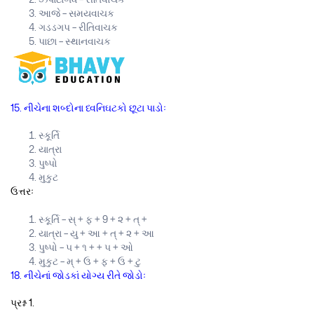
આજે – સમયવાચક
ગડડગપ – રીતિવાચક
પાછા – સ્થાનવાચક
15. નીચેના શબ્દોના ધ્વનિઘટકો છૂટા પાડોઃ
સ્કૂર્તિ
યાત્રા
પુષ્પો
મુકુટ
ઉત્તરઃ
સ્કૂર્તિ – સ્ + ફ + 9 + ૨ + ત્ +
યાત્રા – યુ + આ + ત્ + ૨ + આ
પુષ્પો – ૫ + ૧ + + ૫ + ઓ
મુકુટ – મ્ + ઉ + ફ + ઉ + ટુ
18. નીચેનાં જોડકાં યોગ્ય રીતે જોડોઃ
પ્રશ્ન 1.