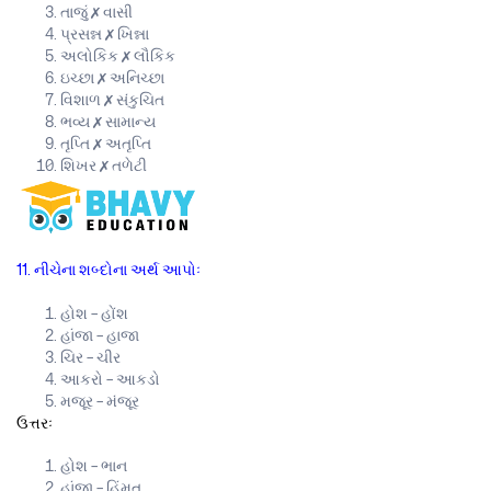
તાજું ✗ વાસી
પ્રસન્ન ✗ ખિન્ના
અલોકિક ✗ લૌકિક
ઇચ્છા ✗ અનિચ્છા
વિશાળ ✗ સંકુચિત
ભવ્ય ✗ સામાન્ય
તૃપ્તિ ✗ અતૃપ્તિ
શિખર ✗ તળેટી
11. નીચેના શબ્દોના અર્થ આપોઃ
હોશ – હોંશ
હાંજા – હાજા
ચિર – ચીર
આકરો – આકડો
મજૂર – મંજૂર
ઉત્તરઃ
હોશ – ભાન
હાંજા – હિંમત