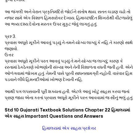
આ જંગલી અને વેરાન પ્રકૃતિમંદિરો જોઈને સંતોષ થાય. સતત ચડાણ ચઢો તો
નજર સામે એક વિશાળ હિમસરોવર દેખાય. હિમાચ્છાદિત શિખરોથી વીંટળાયેલું
આ ભવ્ય દશ્ય દેવોના મસ્તક ઉપર મુકુટ જેવું લાગતું હતું.
પ્રશ્ન 3.
પ્રવાસ અધૂરો મૂકીને આવવું પડ્યું તે તમને યોગ્ય લાગ્યું કે નહિ તે કારણો સાથે
જણાવો.
ઉત્તર
પ્રવાસ અધૂરો મૂકીને પરત આવવું પડ્યું તે મને યોગ્ય જ લાગ્યું; કારણ કે
રસ્તામાં ઠેકઠેકાણે ખોભણોની સંખ્યા અને તેની વિશાળતા વધતી જતી હતી. એને
ઓળંગવામાં જોખમ હતું. તેમની પાસે પૂરતી સાધનસામગ્રી નહોતી. વારંવાર હિમ
પડવાને લીધે હિમનદીઓમાં ખોભણ દેખાતી નહિ.
આથી પગ લપસવાની પૂરી શક્યતા હતી. એટલે આવું ખોટું સાહસ કરવા જતાં
પ્રાણ જાય એના કરતાં પ્રવાસ અધૂરો મૂકીને પરત આવવામાં જ સૌનું ભલું હતું.
Std 10 Gujarati Textbook Solutions Chapter 22 હિમાલયમાં
એક સાહસ Important Questions and Answers
હિમાલયમાં એક સાહસ પ્રશ્નોત્તર