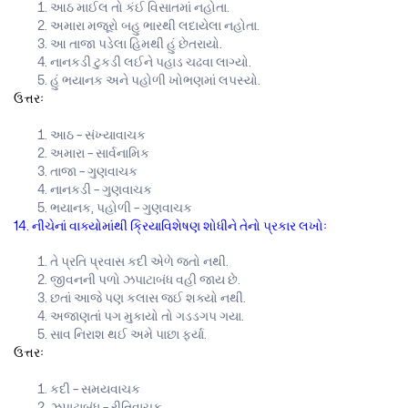
આઠ માઈલ તો કંઈ વિસાતમાં નહોતા.
અમારા મજૂરો બહુ ભારથી લદાયેલા નહોતા.
આ તાજા પડેલા હિમથી હું છેતરાયો.
નાનકડી ટુકડી લઈને પહાડ ચઢવા લાગ્યો.
હું ભયાનક અને પહોળી ખોભણમાં લપસ્યો.
ઉત્તરઃ
આઠ – સંખ્યાવાચક
અમારા – સાર્વનામિક
તાજા – ગુણવાચક
નાનકડી – ગુણવાચક
ભયાનક, પહોળી – ગુણવાચક
14. નીચેનાં વાક્યોમાંથી ક્રિયાવિશેષણ શોધીને તેનો પ્રકાર લખોઃ
તે પ્રતિ પ્રવાસ કદી એળે જતો નથી.
જીવનની પળો ઝપાટાબંધ વહી જાય છે.
છતાં આજે પણ કલાસ જઈ શક્યો નથી.
અજાણતાં પગ મુકાયો તો ગડડગપ ગયા.
સાવ નિરાશ થઈ અમે પાછા ફર્યા.
ઉત્તરઃ
કદી – સમયવાચક
ઝપાટાબંધ – રીતિવાચક