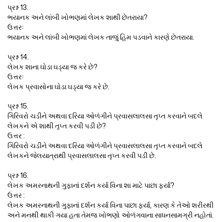
પ્રશ્ન 13.
ભયાનક અને લાંબી ખોભણમાં લેખક શાથી છેતરાયા?
ઉત્તરઃ
ભયાનક અને લાંબી ખોભણમાં લેખક તાજું હિમ પડવાને કારણે છેતરાયા.
પ્રશ્ન 14.
લેખક શાના ઘોડા ઘડ્યા જ કરે છે?
ઉત્તરઃ
લેખક પ્રવાસોના ઘોડા ઘડ્યા જ કરે છે.
પ્રશ્ન 15.
ગિરિવરો ચડીને અથવા દરિયા ઓળંગીને પ્રવાસલાલસા તૃપ્ત કરવાને બદલે
લેખકને એ શાથી તૃપ્ત કરવી પડી છે?
ઉત્તર :
ગિરિવરો ચડીને અથવા દરિયા ઓળંગીને પ્રવાસલાલસા તૃપ્ત કરવાને બદલે
લેખકને જેલયાત્રાથી પ્રવાસલાલસા તૃપ્ત કરવી પડી છે.
પ્રશ્ન 16.
લેખક અમરનાથની ગુફાનાં દર્શન કર્યા વિના શા માટે પાછા ફર્યા?
ઉત્તર :
લેખક અમરનાથની ગુફાનાં દર્શન કર્યા વિના પાછા ફર્યા, કારણ કે તેઓ શરીરથી
અને મનથી થાકી ગયા હતા તેમજ ખોભણો ઓળંગવાના સાધનસામગ્રી નહોતાં.