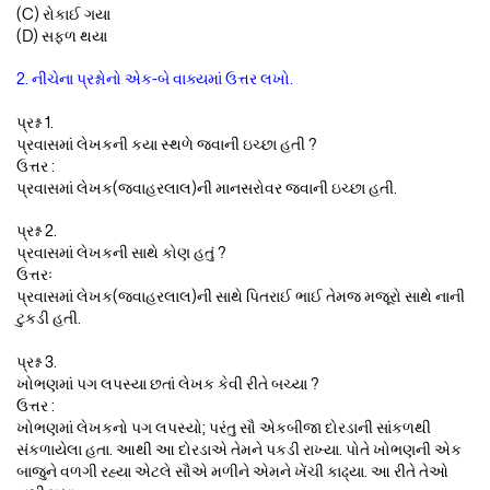
(C) રોકાઈ ગયા
(D) સફળ થયા
2. નીચેના પ્રશ્નોનો એક-બે વાક્યમાં ઉત્તર લખો.
પ્રશ્ન 1.
પ્રવાસમાં લેખકની કયા સ્થળે જવાની ઇચ્છા હતી ?
ઉત્તર :
પ્રવાસમાં લેખક(જવાહરલાલ)ની માનસરોવર જવાની ઇચ્છા હતી.
પ્રશ્ન 2.
પ્રવાસમાં લેખકની સાથે કોણ હતું ?
ઉત્તરઃ
પ્રવાસમાં લેખક(જવાહરલાલ)ની સાથે પિતરાઈ ભાઈ તેમજ મજૂરો સાથે નાની
ટુકડી હતી.
પ્રશ્ન 3.
ખોભણમાં પગ લપસ્યા છતાં લેખક કેવી રીતે બચ્યા ?
ઉત્તર :
ખોભણમાં લેખકનો પગ લપસ્યો; પરંતુ સૌ એકબીજા દોરડાની સાંકળથી
સંકળાયેલા હતા. આથી આ દોરડાએ તેમને પકડી રાખ્યા. પોતે ખોભણની એક
બાજુને વળગી રહ્યા એટલે સૌએ મળીને એમને ખેંચી કાઢ્યા. આ રીતે તેઓ