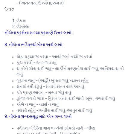
– (અનન્વય, ઉન્મેલા, યમક)
ઉત્તરઃ
ઉપમા
ઉમ્બેલા
નીચેના પ્રશ્નોના માગ્યા પ્રમાણે ઉત્તર લખો:
8. નીચેના રૂઢિપ્રયોગોના અર્થ લખો:
ઘોડા ઘડ્યા જ કરવા – આયોજનો કર્યા જ કરવાં
કૂચ કરવી – આગળ વધવું
થાકીને લોથ થઈ જવું – થાકીને મરણતોલ થઈ જવું, અતિશય થાકી
જવું
ગૂંચાતા જવું – (અહીં) ખુંપતા જવું, વ્યસ્ત રહેવું
મનમાં રમી રહેવું – મનમાં સતત યાદ આવવું
કંઠે પ્રાણ આવવા – મરવા જેવું થવું
હાંજા ગગડી જવા – હિંમત ખતમ થઈ જવી, ખૂબ , ગભરાઈ જવું
એળે ન જવું – વ્યર્થ ન જવું
તલસી રહેવું – અધીરા થઈ જવું, આતુર થઈ જવું
9. નીચેના શબ્દસમૂહ માટે એક શબ્દ લખો
પર્વતના બે ઊંચા ભાગ વચ્ચેનો સાંકડો માર્ગ – ખીણ