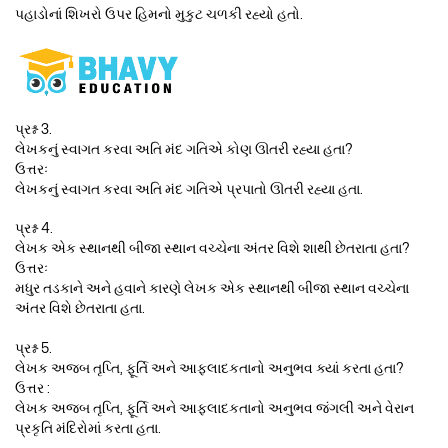
પહાડોનાં શિખરો ઉપર હિમનો મુકુટ ચળકી રહ્યો હતો.
પ્રશ્ન 3.
લેખકનું સ્વાગત કરવા અતિ મંદ ગતિએ કોણ ઊતરી રહ્યા હતા?
ઉત્તરઃ
લેખકનું સ્વાગત કરવા અતિ મંદ ગતિએ પ્રપાતો ઊતરી રહ્યા હતા.
પ્રશ્ન 4.
લેખક એક સ્થાનથી બીજા સ્થાન વચ્ચેના અંતર વિશે શાથી છેતરાતા હતા?
ઉત્તરઃ
મધુર તડકાને અને હવાને કારણે લેખક એક સ્થાનથી બીજા સ્થાન વચ્ચેના
અંતર વિશે છેતરાતા હતા.
પ્રશ્ન 5.
લેખક અજબ તૃપ્તિ, ફૂર્તિ અને આફ્લાદકતાનો અનુભવ ક્યાં કરતા હતા?
ઉત્તર :
લેખક અજબ તૃપ્તિ, ફૂર્તિ અને આફ્લાદકતાનો અનુભવ જંગલી અને વેરાન
પ્રકૃતિ મંદિરોમાં કરતા હતા.