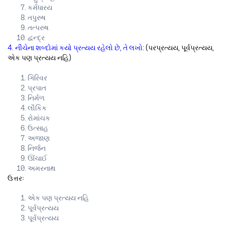
કર્મધારય
તપુરુષ
તત્પરુષ
દ્વન્દ્ર
4. નીચેના શબ્દોમાં કયો પ્રત્યય રહેલો છે, તે લખો:
(પરપ્રત્યય, પૂર્વપ્રત્યય,
એક પણ પ્રત્યય નહિ)
ગિરિવર
પ્રપાત
નિર્મળ
લૌકિક
રોમાંચક
ઉત્સાહ
અજાણ
નિર્જન
ઊંચાઈ
અમરનાથ
ઉત્તરઃ
એક પણ પ્રત્યય નહિ
પૂર્વપ્રત્યય
પૂર્વપ્રત્યય