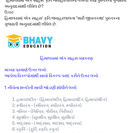
“હિમાલયમાં એક સાહસ’ કૃતિ જવાહરલાલના લખેલા કયા પુસ્તકના ગુજરાતી
અનુવાદમાંથી લીધેલ છે?
ઉત્તરઃ
હિમાલયમાં એક સાહસ’ કૃતિ જવાહરલાલના “મારી જીવનકથા’ પુસ્તકના
ગુજરાતી અનુવાદમાંથી લીધેલ છે.
હિમાલયમાં એક સાહસ વ્યાકરણ
માગ્યા પ્રમાણે ઉત્તર લખોઃ
આપેલા વિકલ્પોમાંથી સાચો વિકલ્પ પસંદ કરીને ઉત્તર લખો:
1. નીચેના શબ્દોની સાચી જોડણી શોધીને લખો:
હમાચ્છાદીત – (હિમાચ્છાદીત, હિમાચ્છાદિત, હિમાચ્છાદિત)
રૂધિરરંગ – (રુધિરરંગ, રુધીરરંગ, રૂધીરરંગ)
ગરિવર – (ગિરિવર, ગીરીવર, ગિરીવર)
સૂરક્ષીત – (સુરક્ષીત, સુરક્ષિત, સુરક્ષિત)
અદ્રશ્ય – (અદ્રશ્ય, અદશ્ય, અદ્રસ્ય)
સ્કુર્તિ – (ફૂર્તિ, સ્ફતિ, સ્કૂત)