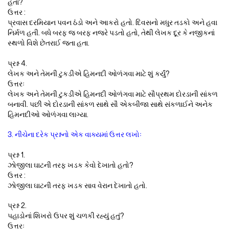
હતા?
ઉત્તર :
પ્રવાસ દરમિયાન પવન ઠંડો અને આકરો હતો. દિવસનો મધુર તડકો અને હવા
નિર્મળ હતી. બધે બરફ જ બરફ નજરે પડતો હતો, તેથી લેખક દૂર કે નજીકનાં
સ્થળો વિશે છેતરાઈ જતા હતા.
પ્રશ્ન 4.
લેખક અને તેમની ટુકડીએ હિમનદી ઓળંગવા માટે શું કર્યું?
ઉત્તરઃ
લેખક અને તેમની ટુકડીએ હિમનદી ઓળંગવા માટે સૌપ્રથમ દોરડાની સાંકળ
બનાવી. પછી એ દોરડાની સાંકળ સાથે સૌ એકબીજા સાથે સંકળાઈને અનેક
હિમનદીઓ ઓળંગવા લાગ્યા.
3. નીચેના દરેક પ્રશ્નનો એક વાક્યમાં ઉત્તર લખોઃ
પ્રશ્ન 1.
ઝોજીલા ઘાટની તરફ ખડક કેવો દેખાતો હતો?
ઉત્તર :
ઝોજીલા ઘાટની તરફ ખડક સાવ વેરાન દેખાતો હતો.
પ્રશ્ન 2.
પહાડોનાં શિખરો ઉપર શું ચળકી રહ્યું હતું?
ઉત્તરઃ