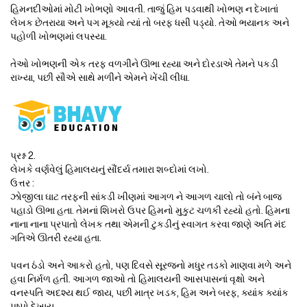
હિમનદીઓમાં મોટી ખોભણો આવતી. તાજું હિમ પડવાથી ખોભણ ન દેખાતાં
લેખક છેતરાયા અને પગ મૂક્યો ત્યાં તો બરફ ધસી પડ્યો. તેઓ ભયાનક અને
પહોળી ખોભણમાં લપસ્યા.
તેઓ ખોભણની એક તરફ વળગીને ઊભા રહ્યા અને દોરડાએ તેમને પકડી
રાખ્યા, પછી સૌએ સાથે મળીને એમને ખેંચી લીધા.
પ્રશ્ન 2.
લેખકે વર્ણવેલું હિમાલયનું સૌંદર્ય તમારા શબ્દોમાં લખો.
ઉત્તર :
ઝોજીલા ઘાટ તરફની સાંકડી ખીણમાં આગળ ને આગળ ચાલો તો બંને બાજ
પહાડો ઊભા હતા. તેમનાં શિખરો ઉપર હિમનો મુકુટ ચળકી રહ્યો હતો. હિમના
નાના નાના પ્રપાતો લેખક તથા એમની ટુકડીનું સ્વાગત કરવા જાણે અતિ મંદ
ગતિએ ઊતરી રહ્યા હતા.
પવન ઠંડો અને આકરો હતો, પણ દિવસે સૂરજનો મધુર તડકો માણવા મળે અને
હવા નિર્મળ હતી. આગળ જાઓ તો હિમાલયની આસપાસનાં વૃક્ષો અને
વનસ્પતિ અદશ્ય થઈ જાય, પછી માત્ર ખડક, હિમ અને બરફ, ક્યાંક ક્યાંક
પુષ્પો દેખાય.