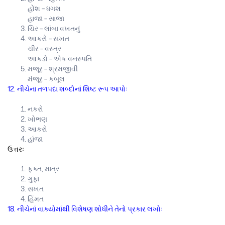
હોંશ – ધગશ
હાજા – સાજા
ચિર – લાંબા વખતનું
આકરો – સખત
ચીર – વસ્ત્ર
આકડો – એક વનસ્પતિ
મજૂર – શ્રમજીવી
મંજૂર – કબૂલ
12. નીચેના તળપદા શબ્દોનાં શિષ્ટ રૂપ આપોઃ
નકરો
ખોભણ
આકરો
હાંજા
ઉત્તરઃ
ફક્ત, માત્ર
ગુફા
સખત
હિંમત
18. નીચેનાં વાક્યોમાંથી વિશેષણ શોધીને તેનો પ્રકાર લખોઃ