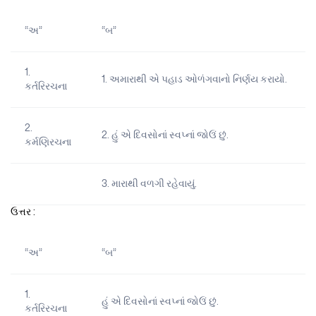
“અ”
“બ”
1.
1. અમારાથી એ પહાડ ઓળંગવાનો નિર્ણય કરાયો.
કર્તરિરચના
2.
2. હું એ દિવસોનાં સ્વપ્નાં જોઉં છું.
કર્મણિરચના
3. મારાથી વળગી રહેવાયું.
ઉત્તર :
“અ”
“બ”
1.
હું એ દિવસોનાં સ્વપ્નાં જોઉં છું.
કર્તરિરચના