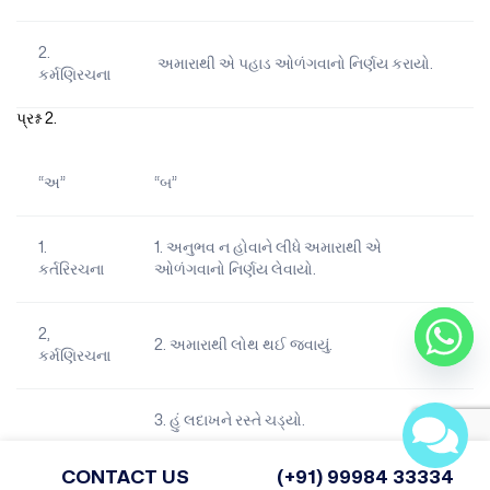
2.
અમારાથી એ પહાડ ઓળંગવાનો નિર્ણય કરાયો.
કર્મણિરચના
પ્રશ્ન 2.
“અ”
“બ”
1.
1. અનુભવ ન હોવાને લીધે અમારાથી એ
કર્તરિરચના
ઓળંગવાનો નિર્ણય લેવાયો.
2,
2. અમારાથી લોથ થઈ જવાયું.
કર્મણિરચના
3. હું લદાખને રસ્તે ચડ્યો.
ઉત્તરઃ
CONTACT US
(+91) 99984 33334