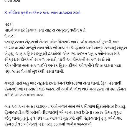
બચી ગયા.
3. નીચેના પ્રશ્નોના ઉત્તર પાંચ-સાત વાક્યમાં લખો.
પ્રશ્ન 1.
પાઠને આધારે હિમાલયની સાહસ યાત્રાનું વર્ણન કરો.
ઉત્તર :
જવાહરલાલ નેહરુએ તેમના એક પિતરાઈ ભાઈ, એક નાનકડી ટુકડી, ભાર
ઊંચકવા માટે મજૂરો તથા એક ભોમિયા સાથે હિમાલયની યાત્રા કરવાનું સાહસ
ખેડ્યું. અફાટ હિમસમૂહથી ઢંકાયેલો એક જબરદસ્ત પહાડ ઓળંગવા માટે
સૌપ્રથમ દોરડાની સાંકળ બનાવી, પછી આ દોરડાની સાંકળ સાથે સૌ
એકબીજા સાથે સંકળાઈને અનેક હિમનદીઓ ઓળંગીને ઉપર ચડતા ગયા,
પણ શ્વાસ લેવામાં મુશ્કેલી પડવા લાગી.
મજૂરો પાસે બહુ ભાર નહોતો છતાં તેમને ઊલટીઓ થવા લાગી. હિમ પડવાથી
હિમનદીઓ લપસણી થઈ જાય. સૌ થાકીને લોથ થઈ ગયા હતા, તોપણ હિંમત
કરીને આગળ વધતા ગયા.
બાર કલાકના સતત ચડાણના અંતે નજર સામે એક વિશાળ હિમસરોવર દેખાયું.
હિમાચ્છાદિત શિખરોથી વીંટળાયેલું એ ભવ્ય દશ્ય દેવોના મસ્તક ઉપર મુકુટ
જેવું લાગતું હતું. હવે પેલે પાર આવેલી ગુફાઓ સુધી પહોંચવાનું હતું. એને માટે
હિમસરોવર ઓળંગવું પડે; પરંતુ રસ્તામાં અનેક જગ્યાએ