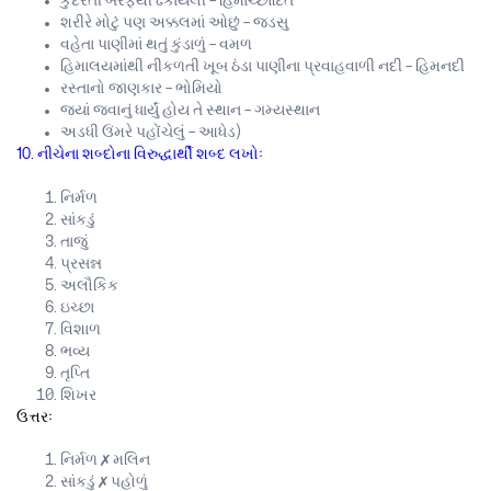
કુદરતી બરફથી ઢંકાયેલી – હિમાચ્છાદિત
શરીરે મોટું પણ અક્કલમાં ઓછું – જડસુ
વહેતા પાણીમાં થતું કુંડાળું – વમળ
હિમાલયમાંથી નીકળતી ખૂબ ઠંડા પાણીના પ્રવાહવાળી નદી – હિમનદી
રસ્તાનો જાણકાર – ભોમિયો
જ્યાં જવાનું ધાર્યું હોય તે સ્થાન – ગમ્યસ્થાન
અડધી ઉંમરે પહોંચેલું – આધેડ)
10. નીચેના શબ્દોના વિરુદ્ધાર્થી શબ્દ લખોઃ
નિર્મળ
સાંકડું
તાજું
પ્રસન્ન
અલૌકિક
ઇચ્છા
વિશાળ
ભવ્ય
તૃપ્તિ
શિખર
ઉત્તરઃ
નિર્મળ ✗ મલિન
સાંકડું ✗ પહોળું