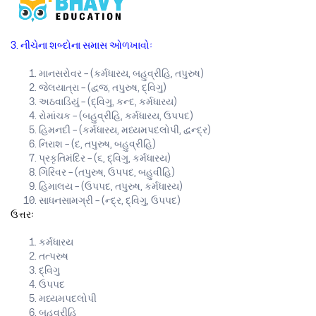
3. નીચેના શબ્દોના સમાસ ઓળખાવોઃ
માનસરોવર – (કર્મધારય, બહુવ્રીહિ, તપુરુષ)
જેલયાત્રા – (દ્વજ, તપુરુષ, દ્વિગુ)
અઠવાડિયું – (દ્વિગુ, કન્દ, કર્મધારય)
રોમાંચક – (બહુવ્રીહિ, કર્મધારય, ઉપપદ)
હિમનદી – (કર્મધારય, મધ્યમપદલોપી, દ્વન્દ્ર)
નિરાશ – (દ, તપુરુષ, બહુવ્રીહિ)
પ્રકૃતિમંદિર – (૬, દ્વિગુ, કર્મધારય)
ગિરિવર – (તપુરુષ, ઉપપદ, બહુવીહિ)
હિમાલય – (ઉપપદ, તપુરુષ, કર્મધારય)
સાધનસામગ્રી – (ન્દ્ર, દ્વિગુ, ઉપપદ)
ઉત્તરઃ
કર્મધારય
તત્પરુષ
દ્વિગુ
ઉપપદ
મધ્યમપદલોપી
બહુવ્રીહિ