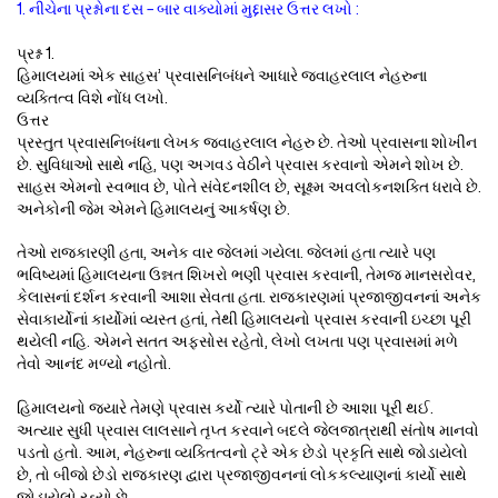
1. નીચેના પ્રશ્નોના દસ – બાર વાક્યોમાં મુદ્દાસર ઉત્તર લખો :
પ્રશ્ન 1.
હિમાલયમાં એક સાહસ’ પ્રવાસનિબંધને આધારે જવાહરલાલ નેહરુના
વ્યક્તિત્વ વિશે નોંધ લખો.
ઉત્તર
પ્રસ્તુત પ્રવાસનિબંધના લેખક જવાહરલાલ નેહરુ છે. તેઓ પ્રવાસના શોખીન
છે. સુવિધાઓ સાથે નહિ, પણ અગવડ વેઠીને પ્રવાસ કરવાનો એમને શોખ છે.
સાહસ એમનો સ્વભાવ છે, પોતે સંવેદનશીલ છે, સૂક્ષ્મ અવલોકનશક્તિ ધરાવે છે.
અનેકોની જેમ એમને હિમાલયનું આકર્ષણ છે.
તેઓ રાજકારણી હતા, અનેક વાર જેલમાં ગયેલા. જેલમાં હતા ત્યારે પણ
ભવિષ્યમાં હિમાલયના ઉન્નત શિખરો ભણી પ્રવાસ કરવાની, તેમજ માનસરોવર,
કેલાસનાં દર્શન કરવાની આશા સેવતા હતા. રાજકારણમાં પ્રજાજીવનનાં અનેક
સેવાકાર્યોનાં કાર્યોમાં વ્યસ્ત હતાં, તેથી હિમાલયનો પ્રવાસ કરવાની ઇચ્છા પૂરી
થયેલી નહિ. એમને સતત અફસોસ રહેતો, લેખો લખતા પણ પ્રવાસમાં મળે
તેવો આનંદ મળ્યો નહોતો.
હિમાલયનો જ્યારે તેમણે પ્રવાસ કર્યો ત્યારે પોતાની છે આશા પૂરી થઈ.
અત્યાર સુધી પ્રવાસ લાલસાને તૃપ્ત કરવાને બદલે જેલજાત્રાથી સંતોષ માનવો
પડતો હતો. આમ, નેહરુના વ્યક્તિત્વનો ટ્રે એક છેડો પ્રકૃતિ સાથે જોડાયેલો
છે, તો બીજો છેડો રાજકારણ દ્વારા પ્રજાજીવનનાં લોકકલ્યાણનાં કાર્યો સાથે
જોડાયેલો રહ્યો છે.