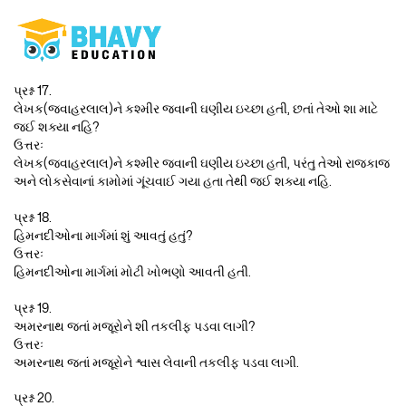
પ્રશ્ન 17.
લેખક(જવાહરલાલ)ને કશ્મીર જવાની ઘણીય ઇચ્છા હતી, છતાં તેઓ શા માટે
જઈ શક્યા નહિ?
ઉત્તરઃ
લેખક(જવાહરલાલ)ને કશ્મીર જવાની ઘણીય ઇચ્છા હતી, પરંતુ તેઓ રાજકાજ
અને લોકસેવાનાં કામોમાં ગૂંચવાઈ ગયા હતા તેથી જઈ શક્યા નહિ.
પ્રશ્ન 18.
હિમનદીઓના માર્ગમાં શું આવતું હતું?
ઉત્તરઃ
હિમનદીઓના માર્ગમાં મોટી ખોભણો આવતી હતી.
પ્રશ્ન 19.
અમરનાથ જતાં મજૂરોને શી તકલીફ પડવા લાગી?
ઉત્તરઃ
અમરનાથ જતાં મજૂરોને શ્વાસ લેવાની તકલીફ પડવા લાગી.
પ્રશ્ન 20.