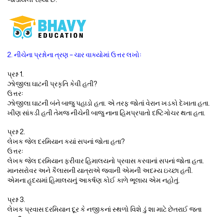
2. નીચેના પ્રશ્નોના ત્રણ – ચાર વાક્યોમાં ઉત્તર લખોઃ
પ્રશ્ન 1.
ઝોજીલા ઘાટની પ્રકૃતિ કેવી હતી?
ઉત્તરઃ
ઝોજીલા ઘાટની બંને બાજુ પહાડો હતા. એ તરફ જોતાં વેરાન ખડકો દેખાતા હતા.
ખીણ સાંકડી હતી તેમજ નીચેની બાજુ નાના હિમપ્રપાતો દષ્ટિગોચર થતા હતા.
પ્રશ્ન 2.
લેખક જેલ દરમિયાન કયાં સપનાં જોતા હતા?
ઉત્તરઃ
લેખક જેલ દરમિયાન ફરીવાર હિમાલયનો પ્રવાસ કરવાનાં સપનાં જોતા હતા.
માનસરોવર અને કૈલાસની યાત્રાએ જવાની એમની અદમ્ય ઇચ્છા હતી.
એમના હૃદયમાં હિમાલયનું આકર્ષણ કોઈ કાળે ભૂલાય એમ નહોતું.
પ્રશ્ન 3.
લેખક પ્રવાસ દરમિયાન દૂર કે નજીકનાં સ્થળો વિશે ડું શા માટે છેતરાઈ જતા