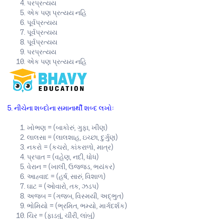
પરપ્રત્યય
એક પણ પ્રત્યય નહિ
પૂર્વપ્રત્યય
પૂર્વપ્રત્યય
પૂર્વપ્રત્યય
પરપ્રત્યય
એક પણ પ્રત્યય નહિ
5. નીચેના શબ્દોના સમાનાર્થી શબ્દ લખોઃ
ખોભણ = (બાકોરું, ગુફા, ખીણ)
લાલસા = (લાલશાહ, ઇચ્છા, દુર્ગુણ)
નકરો = (કચરો, કાંકરાળો, માત્ર)
પ્રપાત = (વહેણ, નદી, ધોધ)
વેરાન = (ખાલી, ઉજ્જડ, ભયંકર)
આહ્વાદ = (હર્ષ, સારું, વિશાળ)
ઘાટ = (ઓવારો, તક, ઝડપ)
અજબ = (ગજબ, વિસ્મયી, અદ્ભુત)
ભોમિયો = (ભ્રમિત, ભમ્યો, માર્ગદર્શક)
ચિર = (ફાડવું, ચીરી, લાંબું)