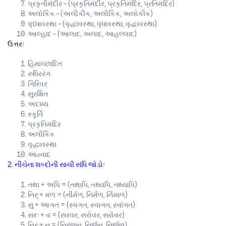
પ્રકૃતીમંદીર – (પ્રકૃતિમંદીર, પ્રકૃતિમંદિર, પ્રતિમંદિર)
અલોકિક – (અલૌકીક, અલૌકિક, અલોકીક)
વૃધ્ધાવસ્થા – (વૃદ્ધાવસ્થા, વૃધાવસ્થા, વૃદ્ધાવસ્થા)
આલ્હાદ – (આલાદ, અલાદ, આહલ્લાદ)
ઉત્તરઃ
હિમાચ્છાદિત
રુધિરરંગ
ગિરિવર
સુરક્ષિત
અદશ્ય
સ્કૂર્તિ
પ્રકૃતિમંદિર
અલૌકિક
વૃદ્ધાવસ્થા
આહ્વાદ
2. નીચેના શબ્દોની સાચી સંધિ જોડોઃ
તથા + અપિ = (તથાપિ, તથ્યપિ, તથ્યાપિ)
નિર્ + મળ = (નીર્મળ, નિર્મળ, ર્નિમાળ)
સુ + આગત = (સ્વગત, સ્વાગત, સ્વાંગત)
સરઃ + વ = (સરવર, સરોવર, સરોવર)
નિર્ + ન = (નિરંજન, નિર્જન, નિર્જળ)