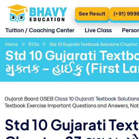
See Result
(+91) 999
Tuition / Coaching Center
Live Class
Perso
Home
STDs
Std 10 Gujarati Textbook Solutions Chapter 23
Std 10 Gujarati Textbo
મુક્તક – હાઈકુ (First 
Gujarat Board GSEB
Class 10 Gujarati Textbook Solution
Textbook Exercise Important Questions and Answers, Not
Std 10 Gujarati Tex