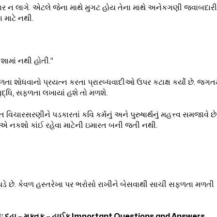
ાર ન લાગે. એટલે જેના માથે મુગટ હોય તેના માથે અનેકગણી જવાબદારી
 માટે નથી.
ામાં નથી હોતી.”
 શોધવાનો પ્રયત્ન કરતા પ્રારબ્ધવાદીઓ ઉપર કટાક્ષ કર્યો છે. જગતમ
ૃદ્ધિ, સફળતા લખાયાં હશે તો મળશે.
િચારસરણીને પડકારતાં કવિ કર્મનું અને પુરુષાર્થનું મહત્ત્વ સમજાવે છે
ણ એ નકશો કાંઈ રહેવા માટેની ઇમારત બની જતી નથી.
વો પડે છે. કેવળ હસ્તરેખા પર ભરોસો રાખીને બેસવાથી સાચી સફળતા મળતી
ઃ દુહા – મુક્તક – હાઈકુ Important Questions and Answers