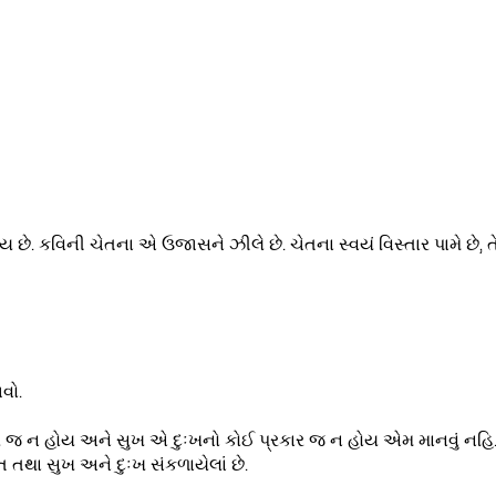
લાય છે. કવિની ચેતના એ ઉજાસને ઝીલે છે. ચેતના સ્વયં વિસ્તાર પામે છે, 
વો.
ાર જ ન હોય અને સુખ એ દુઃખનો કોઈ પ્રકાર જ ન હોય એમ માનવું નહિ
 તથા સુખ અને દુઃખ સંકળાયેલાં છે.