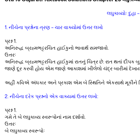
લઘુકાવ્યોઃ દુહા – 
1. નીચેના પ્રશ્નોના ત્રણ – ચાર વાક્યોમાં ઉત્તર લખો
પ્રશ્ન 1.
અનિરુદ્ધ બ્રહ્મભટ્ટરચિત હાઈકુનો ભાવાર્થ સમજાવો.
ઉત્તરઃ
અનિરુદ્ધ બ્રહ્મભટ્ટરચિત હાઈકુમાં રાતનું ચિત્ર છે. રાત થતાં દીપક બ
જાણે દૂર કરવી હોય એમ જાણે આકાશમાં ખીલેલો ચંદ્ર બારીમાં દેખાય
અહીં કવિએ અંધકાર અને પ્રકાશ એમ બે સ્થિતિને એકસાથે મૂકીને ચિ
2. નીચેના દરેક પ્રશ્નનો એક વાક્યમાં ઉત્તર લખો:
પ્રશ્ન 1.
ગમે તે બે લઘુકાવ્ય સ્વરૂપોનાં નામ દર્શાવો.
ઉત્તરઃ
બે લઘુકાવ્ય સ્વરૂપોઃ