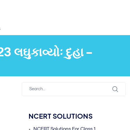
s
લઘુકાવ્યોઃ દુહા –
NCERT SOLUTIONS
NCERT Solutions For Class 1