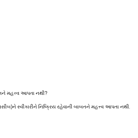
બતને મહત્ત્વ આપતા નથી?
(નસીબ)ને સ્વીકારીને નિષ્ક્રિય રહેવાની બાબતને મહત્ત્વ આપતા નથી.