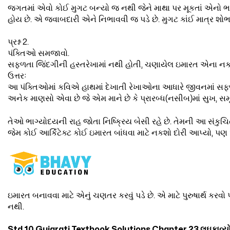
જગતમાં એવો કોઈ મુગટ બન્યો જ નથી જેને માથા પર મૂકતાં એનો ભ
હોય છે. એ જવાબદારી એને નિભાવવી જ પડે છે. મુગટ કાંઈ માત્ર શોભા
પ્રશ્ન 2.
પંક્તિઓ સમજાવો.
સફળતા જિંદગીની હસ્તરેખામાં નથી હોતી, ચણાયેલ ઇમારત એના નકશ
ઉત્તરઃ
આ પંક્તિઓમાં કવિએ હાથમાં દેખાતી રેખાઓના આધારે જીવનમાં સફળતા
અનેક માણસો એવા છે જે એમ માને છે કે પ્રારબ્ધ(નસીબ)માં સુખ, સમ
તેઓ ભાગ્યોદયની રાહ જોતા નિષ્ક્રિય બેસી રહે છે. તેમની આ સંકુચિત વ
જેમ કોઈ આર્કિટેક્ટ કોઈ ઇમારત બાંધવા માટે નકશો દોરી આપ્યો, પ
ઇમારત બનાવવા માટે એનું ચણતર કરવું પડે છે. એ માટે પુરુષાર્થ કર
નથી.
Std 10 Gujarati Textbook Solutions Chapter 23 લઘુકાવ્યો