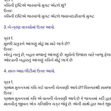
પ્રશ્ન 1.
કવિની દૃષ્ટિએ ભારવાળો મુગટ એટલે શું?
ઉત્તરઃ
કવિની દષ્ટિએ ભારવાળો મુગટ એટલે જવાબદારીવાળો મુગટ.
3. બે-ત્રણ વાકયોમાં ઉત્તર આપો.
પ્રશ્ન 1.
મુરલી ઠાકુરને આંગણું મોટું શા માટે લાગે છે?
ઉત્તરઃ
ખોરડું નાનું છે, બહાર મજાનું આંગણું છે. સૂર્યનો ઉજાસ ચારે બાજુ ફે
ઓરડાની બહારનું આંગણું કવિને મોટું લાગે છે.
4. સાત-આઠ લીટીમાં ઉત્તર આપો.
પ્રશ્ન 1.
પ્રથમ મુકતકમાં કવિ કઈ વાતની ચેતવણી આપે છે? વિસ્તારથી સમજા
ઉત્તર :
પ્રથમ મુક્તકમાં કવિ એ વાતની ચેતવણી આપે છે કે જગતમાં કદી હ
માનવીનું જીવન એક ગતિશીલ ચક્ર જેવું છે. એની સાથે હાર અને જીત