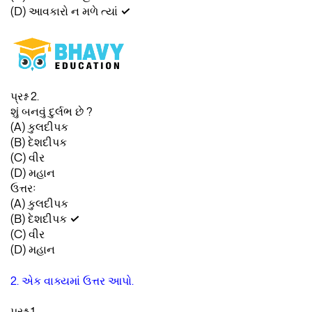
(D) આવકારો ન મળે ત્યાં
✓
પ્રશ્ન 2.
શું બનવું દુર્લભ છે ?
(A) કુલદીપક
(B) દેશદીપક
(C) વીર
(D) મહાન
ઉત્તરઃ
(A) કુલદીપક
(B) દેશદીપક
✓
(C) વીર
(D) મહાન
2. એક વાક્યમાં ઉત્તર આપો.