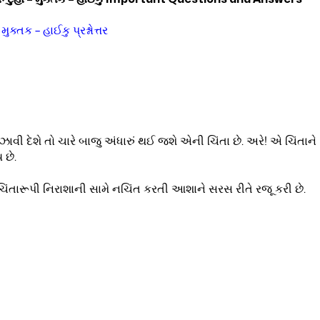
મુક્તક – હાઈકુ પ્રશ્નોત્તર
ુઝાવી દેશે તો ચારે બાજુ અંધારું થઈ જશે એની ચિંતા છે. અરે! એ ચિંતાને
 છે.
ંતારૂપી નિરાશાની સામે નચિંત કરતી આશાને સરસ રીતે રજૂ કરી છે.