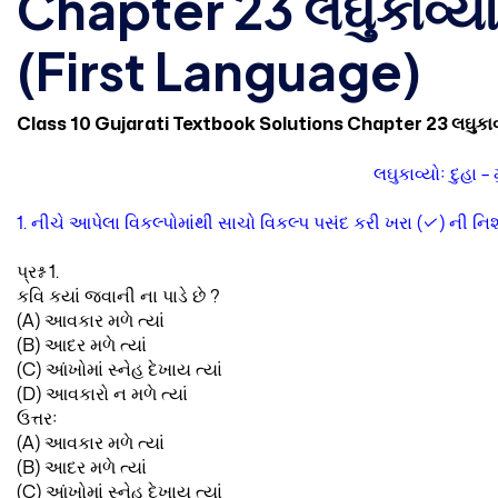
Chapter 23 લઘુકાવ્યોઃ
(First Language)
Class 10 Gujarati Textbook Solutions Chapter 23 લઘુકાવ્
લઘુકાવ્યોઃ દુહા –
1. નીચે આપેલા વિકલ્પોમાંથી સાચો વિકલ્પ પસંદ કરી ખરા (✓) ની નિશ
પ્રશ્ન 1.
કવિ કયાં જવાની ના પાડે છે ?
(A) આવકાર મળે ત્યાં
(B) આદર મળે ત્યાં
(C) આંખોમાં સ્નેહ દેખાય ત્યાં
(D) આવકારો ન મળે ત્યાં
ઉત્તરઃ
(A) આવકાર મળે ત્યાં
(B) આદર મળે ત્યાં
(C) આંખોમાં સ્નેહ દેખાય ત્યાં