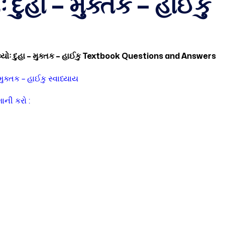
 દુહા – મુક્તક – હાઈકુ
યોઃ દુહા – મુક્તક – હાઈકુ Textbook Questions and Answers
 મુક્તક – હાઈકુ સ્વાધ્યાય
ાની કરો :