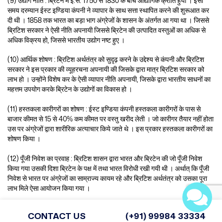
(9) उद्योग नीति : ब्रिटेन में ई.स. 1750 से 1830 के बीच औद्योगिक क्रांति हुयी । इसी
समय दरम्यान ईस्ट इण्डिया कंपनी ने व्यापार के साथ सत्ता स्थापित करने की शुरूआत कर
दी थी । 1858 तक भारत का बड़ा भाग अंग्रेजों के शासन के अंतर्गत आ गया था । जिससे
ब्रिटिश सरकार ने ऐसी नीति अपनायी जिससे ब्रिटेन की उत्पादित वस्तुओं का अधिक से
अधिक विक्रय हो, जिससे भारतीय उद्योग नष्ट हुए ।
(10) आर्थिक शोषण : ब्रिटिश अर्थतंत्र को सुदृढ़ करने के उद्देश्य से कंपनी और ब्रिटिश
सरकार ने इस प्रकार की व्यूहरचना अपनायी की जिसके द्वारा मात्र ब्रिटिश सरकार को
लाभ हो । उन्होंने विशेष कर के ऐसी व्यापार नीति अपनायी, जिसके द्वारा भारतीय साधनों का
महत्तम उपयोग करके ब्रिटेन के उद्योगों का विकास हो ।
(11) हस्तकला कारीगरों का शोषण : ईस्ट इण्डिया कंपनी हस्तकला कारीगरों के पास से
बाजार कीमत से 15 से 40% कम कीमत पर वस्तु खरीद लेती । जो कारीगर तैयार नहीं होता
उस पर अंग्रेजों द्वारा शारीरिक अत्याचार किये जाते थे । इस प्रकार हस्तकला कारीगरों का
शोषण किया ।
(12) पूँजी निवेश का प्रवाह : ब्रिटिश शासन द्वारा भारत और ब्रिटेन की जो पूँजी निवेश
किया गया उसकी दिशा ब्रिटेन के पक्ष में तथा भारत विरोधी रखी गयी थी । अर्थात् कि पूँजी
निवेश से भारत पर अंग्रेजों का साम्राज्य कायम रहे और ब्रिटिश अर्थतंत्र को उसका पूरा
लाभ मिले ऐसा आयोजन किया गया ।
(13) विविध भरण का भार : भारत को ब्रिटिश सरकार को प्रशासन का चार्ज भरना पड़ता था
CONTACT US
(+91) 99984 33334
जिसे ‘होमचार्जिस’ अर्थात् भरण के नाम से जानते है । भारत को अनेक ब्रिटिशों को कितना