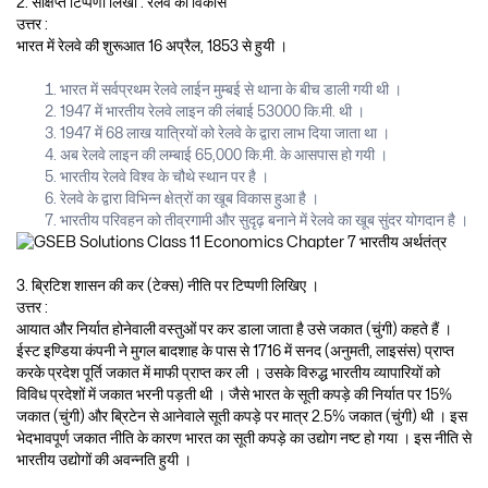
2. संक्षिप्त टिप्पणी लिखो : रेलवे का विकास
उत्तर :
भारत में रेलवे की शुरूआत 16 अप्रैल, 1853 से हुयी ।
भारत में सर्वप्रथम रेलवे लाईन मुम्बई से थाना के बीच डाली गयी थी ।
1947 में भारतीय रेलवे लाइन की लंबाई 53000 कि.मी. थी ।
1947 में 68 लाख यात्रियों को रेलवे के द्वारा लाभ दिया जाता था ।
अब रेलवे लाइन की लम्बाई 65,000 कि.मी. के आसपास हो गयी ।
भारतीय रेलवे विश्व के चौथे स्थान पर है ।
रेलवे के द्वारा विभिन्न क्षेत्रों का खूब विकास हुआ है ।
भारतीय परिवहन को तीव्रगामी और सुदृढ़ बनाने में रेलवे का खूब सुंदर योगदान है ।
3. ब्रिटिश शासन की कर (टेक्स) नीति पर टिप्पणी लिखिए ।
उत्तर :
आयात और निर्यात होनेवाली वस्तुओं पर कर डाला जाता है उसे जकात (चुंगी) कहते हैं ।
ईस्ट इण्डिया कंपनी ने मुगल बादशाह के पास से 1716 में सनद (अनुमती, लाइसंस) प्राप्त
करके प्रदेश पूर्ति जकात में माफी प्राप्त कर ली । उसके विरुद्ध भारतीय व्यापारियों को
विविध प्रदेशों में जकात भरनी पड़ती थी । जैसे भारत के सूती कपड़े की निर्यात पर 15%
जकात (चुंगी) और ब्रिटेन से आनेवाले सूती कपड़े पर मात्र 2.5% जकात (चुंगी) थी । इस
भेदभावपूर्ण जकात नीति के कारण भारत का सूती कपड़े का उद्योग नष्ट हो गया । इस नीति से
भारतीय उद्योगों की अवन्नति हुयी ।