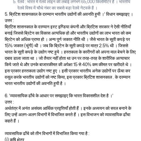
रेलवे : भारत में रेलवे लाइन की लंबाई लगभग 65,000 किलोमीटर है । भारतीय
रेलवे विश्व में चौथे नंबर का सबसे बड़ा रेलवे नेटवर्क है ।
5. ब्रिटिश शासनकाल के दरम्यान भारतीय उद्योगों की अवनति हुयी ।’ विधान समझाइए ।
उत्तर :
ब्रिटिश शासनकाल के दरम्यान इस्ट इण्डिया कंपनी और ब्रिटिश सरकार ने ऐसी नीतियाँ
बनाई जिससे ब्रिटेन का विकास अत्यधिक हो और भारतीय उद्योगों का लाभ भारत को कम
ब्रिटेन को अधिक प्राप्त हो । अन्य पूर्ण जकात नीति थी । जैसे भारत के सूती कपड़े पर
15% जकात (चुंगी) थी । जब कि ब्रिटेन के सूती कपड़े पर मात्र 2.5% थी । जिससे
भारत के सूती कपड़े के उद्योग नष्ट हुये । हस्तकला के कारीगरों को अपना माल बेचने के लिए
दबाव डाला जाता था । जो तैयार नहीं होता था उन पर तरह-तरह के शारीरिक अत्याचार
किये जाते थे और उनके बाजारकीमत की अपेक्षा 15 से 40% कम कीमत पर खरीदते थे ।
इस प्रकार हस्तकला उद्योग नष्ट हुए । इसी प्रकार भारतीय अनेक उद्योगों पर ऊँचा कर
वसूल करके भारतीय उद्योगों को नष्ट किया, इस प्रकार ब्रिटिश शासनकाल . के दरम्यान
भारत भारतीय उद्योगों की अवनति हुयी है ।
6. ‘व्यावसायिक ढाँचे के आधार पर समझाइए कि भारत विकासशील देश है ।’
उत्तर :
अर्थतंत्र में अनंत असंख्य आर्थिक प्रवृत्तियाँ होती हैं । इनके अध्ययन को सरल बनाने के
लिए उन्हें अलग-अलग विभागों में विभाजित करते हैं । इस विभाजन को व्यावसायिक ढाँचा
कहते हैं ।
व्यावसायिक ढाँचे को तीन विभागों में विभाजित किया गया है :
(i) कृषि क्षेत्र