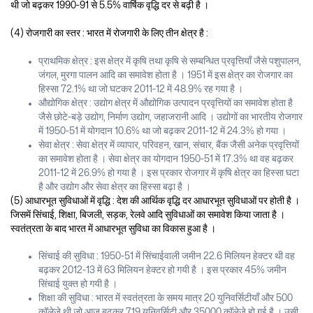
थी जो बढ़कर 1990-91 से 5.5% वार्षिक वृद्धि दर से बढ़ी है ।
(4) रोजगारी का स्तर : भारत में रोजगारी के लिए तीन क्षेत्र है :
प्राथमिक क्षेत्र : इस क्षेत्र में कृषि तथा कृषि से सम्बन्धित प्रवृत्तियाँ जैसे पशुपालन,
जंगल, मुरगा पालन आदि का समावेश होता है । 1951 में इस क्षेत्र का रोजगार का
हिस्सा 72.1% था जो घटकर 2011-12 में 48.9% रह गया है ।
औद्योगिक क्षेत्र : उद्योग क्षेत्र में औद्योगिक उत्पादन प्रवृत्तियों का समावेश होता है
जैसे छोटे-बड़े उद्योग, निर्माण उद्योग, जहाजरानी आदि । उद्योगों का भारतीय रोजगार
में 1950-51 में योगदान 10.6% था जो बढ़कर 2011-12 में 24.3% हो गया ।
सेवा क्षेत्र : सेवा क्षेत्र में व्यापार, परिवहन, खान, संचार, बैंक जैसी अनेक प्रवृत्तियों
का समावेश होता है । सेवा क्षेत्र का योगदान 1950-51 में 17.3% था वह बढ़कर
2011-12 में 26.9% हो गया है । इस प्रकार रोजगार में कृषि क्षेत्र का हिस्सा घटा
है और उद्योग और सेवा क्षेत्र का हिस्सा बढ़ा है ।
(5) आधारभूत सुविधाओं में वृद्धि : देश की आर्थिक वृद्धि दर आधारभूत सुविधाओं पर होती है ।
जिसमें सिंचाई, शिक्षा, बिजली, सड़क, रेलवे आदि सुविधाओं का समावेश किया जाता है ।
स्वतंत्रता के बाद भारत में आधारभूत सुविधा का विकास हुआ है ।
सिंचाई की सुविधा : 1950-51 में सिंचाईवाली जमीन 22.6 मिलियन हेक्टर थी वह
बढ़कर 2012-13 में 63 मिलियन हेक्टर हो गयी है । इस प्रकार 45% जमीन
सिंचाई युक्त हो गयी है ।
शिक्षा की सुविधा : भारत में स्वतंत्रता के समय मात्र 20 युनिवर्सिटीयाँ और 500
कॉलेजे थी जो आज बढ़कर 719 युनिवर्सिटी और 35000 कॉलेजे हो गई है । उसी