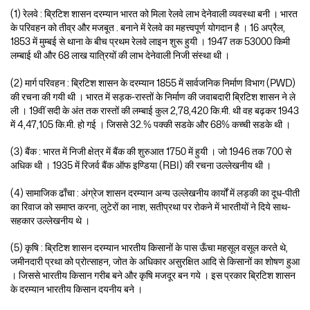
(1) रेलवे : ब्रिटिश शासन दरम्यान भारत को मिला रेलवे लाभ देनेवाली व्यवस्था बनी । भारत
के परिवहन को तीव्र और मजबूत . बनाने में रेलवे का महत्त्वपूर्ण योगदान है । 16 अप्रैल,
1853 में मुम्बई से थाना के बीच प्रथम रेलवे लाइन शुरू हुयी । 1947 तक 53000 किमी
लम्बाई थी और 68 लाख यात्रियों की लाभ देनेवाली निजी संस्था थी ।
(2) मार्ग परिवहन : ब्रिटिश शासन के दरम्यान 1855 में सार्वजनिक निर्माण विभाग (PWD)
की रचना की गयी थी । भारत में सड़क-रास्तों के निर्माण की जवाबदारी ब्रिटिश शासन ने ले
ली । 19वीं सदी के अंत तक रास्तों की लम्बाई कुल 2,78,420 कि.मी. थी वह बढ़कर 1943
में 4,47,105 कि.मी. हो गई । जिससे 32.% पक्की सडके और 68% कच्ची सडके थी ।
(3) बैंक : भारत में निजी क्षेत्र में बैंक की शुरुआत 1750 में हुयी । जो 1946 तक 700 से
अधिक थी । 1935 में रिजर्व बैंक ऑफ इण्डिया (RBI) की रचना उल्लेखनीय थी ।
(4) सामाजिक ढाँचा : अंग्रेज शासन दरम्यान अन्य उल्लेखनीय कार्यों में लड़की का दूध-पीती
का रिवाज को समाप्त करना, लुटेरों का नाश, सतीप्रथा पर रोकने में भारतीयों ने दिये साथ-
सहकार उल्लेखनीय थे ।
(5) कृषि : ब्रिटिश शासन दरम्यान भारतीय किसानों के पास ऊँचा महसूल वसूल करते थे,
जमीनदारी प्रथा को प्रोत्साहन, जोत के अधिकार असुरक्षित आदि से किसानों का शोषण हुआ
। जिससे भारतीय किसान गरीब बने और कृषि मजदूर बन गये । इस प्रकार ब्रिटिश शासन
के दरम्यान भारतीय किसान दयनीय बने ।